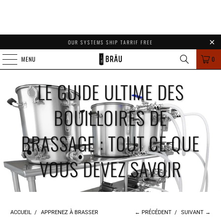
OUR SYSTEMS SHIP TARRIF FREE
MENU
0
LE GUIDE ULTIME DES
BOUILLOIRES DE
BRASSAGE : TOUT CE QUE
VOUS DEVEZ SAVOIR
ACCUEIL
/
APPRENEZ À BRASSER
← PRÉCÉDENT
/
SUIVANT →