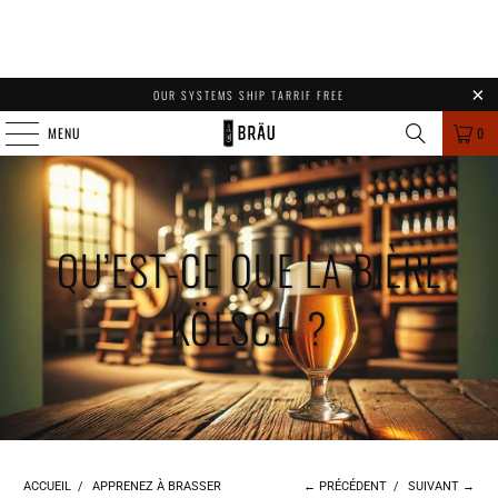
OUR SYSTEMS SHIP TARRIF FREE
MENU
0
QU’EST-CE QUE LA BIÈRE
KÖLSCH ?
ACCUEIL
/
APPRENEZ À BRASSER
← PRÉCÉDENT
/
SUIVANT →