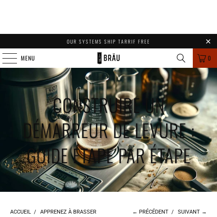
OUR SYSTEMS SHIP TARRIF FREE
MENU
0
CONSTRUIRE UN
DÉMARREUR DE LEVURE :
GUIDE ÉTAPE PAR ÉTAPE
ACCUEIL
/
APPRENEZ À BRASSER
← PRÉCÉDENT
/
SUIVANT →