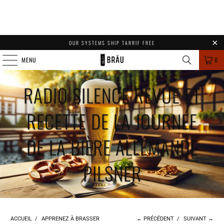
OUR SYSTEMS SHIP TARRIF FREE
MENU
0
RADIO SILENCE REVUE ET
RECETTE DE LA JOURNÉE
DE LA BIÈRE ALLEMANDE
PILSNER
ACCUEIL
/
APPRENEZ À BRASSER
← PRÉCÉDENT
/
SUIVANT →