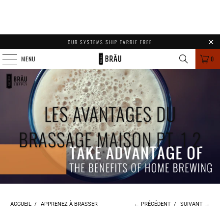
OUR SYSTEMS SHIP TARRIF FREE
MENU
0
LES AVANTAGES DU
BRASSAGE MAISON PT. 1 2
ACCUEIL
/
APPRENEZ À BRASSER
← PRÉCÉDENT
/
SUIVANT →