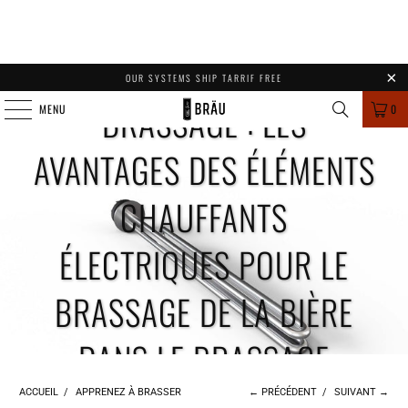
EXCELLENCE DU
OUR SYSTEMS SHIP TARRIF FREE
BRASSAGE : LES
MENU
0
AVANTAGES DES ÉLÉMENTS
CHAUFFANTS
ÉLECTRIQUES POUR LE
BRASSAGE DE LA BIÈRE
DANS LE BRASSAGE
AMATEUR
ACCUEIL
/
APPRENEZ À BRASSER
← PRÉCÉDENT
/
SUIVANT →