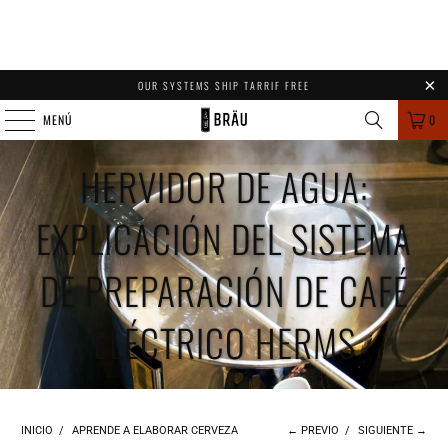
OUR SYSTEMS SHIP TARRIF FREE
MENÚ
0
HERVIDOR DE AGUA:
EXPLICACIÓN DEL SISTEMA
DE PREPARACIÓN DE CAFÉ
ELÉCTRICO HERMS
INICIO
/
APRENDE A ELABORAR CERVEZA
← PREVIO
/
SIGUIENTE →