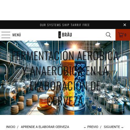
OUR SYSTEMS SHIP TARRIF FREE
MENÚ
0
FERMENTACIÓN AERÓBICA
Y ANAERÓBICA EN LA
ELABORACIÓN DE
CERVEZA
INICIO
/
APRENDE A ELABORAR CERVEZA
← PREVIO
/
SIGUIENTE →