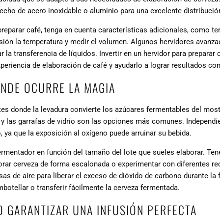
echo de acero inoxidable o aluminio para una excelente distribución
 preparar café, tenga en cuenta características adicionales, como 
cisión la temperatura y medir el volumen. Algunos hervidores avanz
ar la transferencia de líquidos.
Invertir en un hervidor para preparar 
xperiencia de elaboración de café
y ayudarlo a lograr resultados con
NDE OCURRE LA MAGIA
es donde la levadura convierte los azúcares fermentables del most
 y las garrafas de vidrio son las opciones más comunes. Independie
 ya que la exposición al oxígeno puede arruinar su bebida.
ermentador en función del tamaño del lote que sueles elaborar. Te
borar cerveza de forma escalonada o experimentar con diferentes r
as de aire para liberar el exceso de dióxido de carbono durante la
botellar o transferir fácilmente la cerveza fermentada.
 GARANTIZAR UNA INFUSIÓN PERFECTA