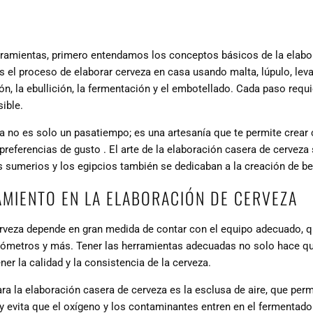
rramientas, primero entendamos los conceptos básicos de la elabo
s el
proceso de elaborar cerveza en casa usando malta, lúpulo, lev
n, la ebullición, la fermentación y el embotellado. Cada paso requ
sible.
a no es solo un pasatiempo; es una artesanía que te permite
crear 
preferencias de gusto
. El arte de la elaboración casera de cerveza 
s sumerios y los egipcios también se dedicaban a la creación de b
AMIENTO EN LA ELABORACIÓN DE CERVEZA
rveza depende en gran medida de contar con el equipo adecuado, q
rómetros y más. Tener las herramientas adecuadas no solo hace qu
r la calidad y la consistencia de la cerveza.
ara la elaboración casera de cerveza es la
esclusa de aire, que perm
y evita que el oxígeno y los contaminantes entren en el fermentado