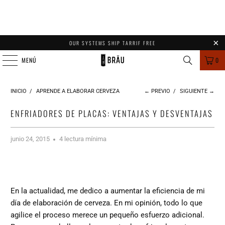
OUR SYSTEMS SHIP TARRIF FREE
MENÚ
0
INICIO
/
APRENDE A ELABORAR CERVEZA
← PREVIO
/
SIGUIENTE →
ENFRIADORES DE PLACAS: VENTAJAS Y DESVENTAJAS
junio 24, 2015
4 lectura mínima
En la actualidad, me dedico a aumentar la eficiencia de mi
día de elaboración de cerveza. En mi opinión, todo lo que
agilice el proceso merece un pequeño esfuerzo adicional.